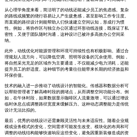
从心理学角度来看，简洁明了的动线还能减少员工的焦虑感。复杂
的路线或频繁的绕行容易让人产生疲惫感，甚至影响工作专注度。
而直观的路径设计则能帮助人们快速建立空间认知，形成行为惯
性。例如，将协作区与独立办公区通过环形动线连接，既保证了私
密性，又便于团队随时沟通，这种设计已被许多高效办公空间采
纳。
此外，动线优化对能源管理和环境可持续性也有积极影响。通过合
理规划人流方向，可以降低空调、照明等设备的冗余使用。例如，
将自然采光充足的区域作为主要通道，不仅能减少电力消耗，还能
提升员工的舒适度。这种细节的考量往往能带来长期的经济效益和
环保价值。
技术的融入进一步推动了动线设计的智能化。传感器和数据分析可
以帮助管理者了解高峰时段的拥堵点，从而调整空间功能分布。例
如，在午休时段，如果数据显示咖啡区人流量激增，可以通过增设
临时休息点或调整路径宽度来缓解压力。这种动态调整能力是传统
设计无法比拟的。
最后，优秀的动线设计还需兼顾灵活性与未来适应性。随着企业规
模或业务模式的变化，空间需求可能发生改变。模块化的布局和可
调整的动线结构能够快速响应这些变化，避免因重新装修造成的资